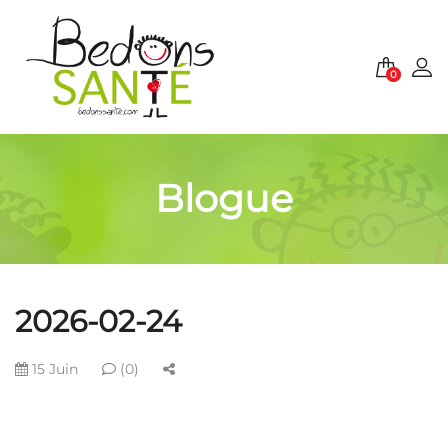
0
Blogue
2026-02-24
15 Juin
(0)