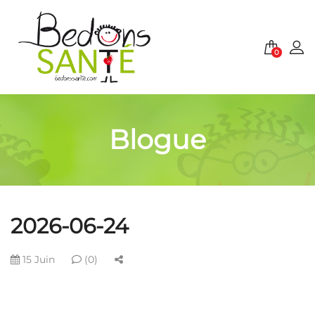
0
Blogue
2026-06-24
15 Juin
(0)