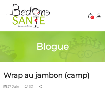
0
Blogue
Wrap au jambon (camp)
27 Juin
(0)