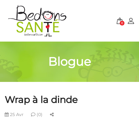
0
Blogue
Wrap à la dinde
25 Avr
(0)