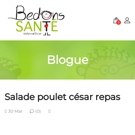
0
Blogue
Salade poulet césar repas
30 Mar
(0)