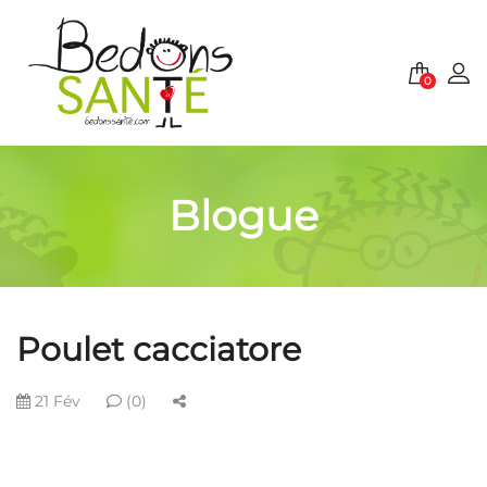
0
Blogue
Poulet cacciatore
21 Fév
(0)