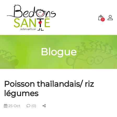
0
Blogue
Poisson thaïlandais/ riz
légumes
25 Oct
(0)