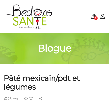
0
Blogue
Pâté mexicain/pdt et
légumes
25 Avr
(0)