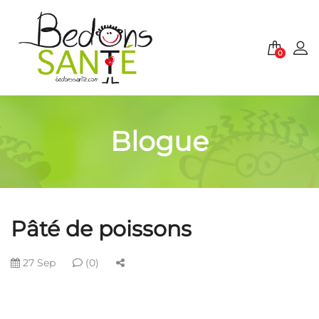
0
Blogue
Pâté de poissons
27 Sep
(0)