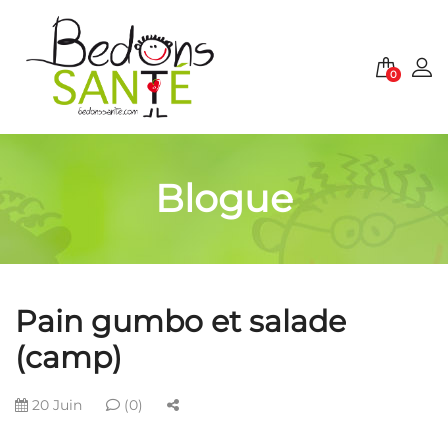
0
Blogue
Pain gumbo et salade
(camp)
20 Juin
(0)