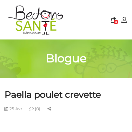
0
Blogue
Paella poulet crevette
25 Avr
(0)