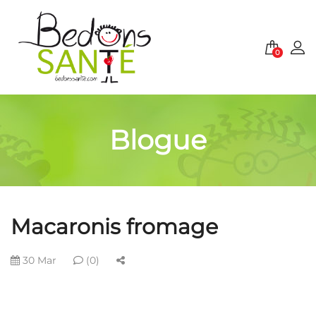
0
Blogue
Macaronis fromage
30 Mar
(0)