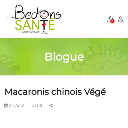
0
Blogue
Macaronis chinois Végé
24 Août
(0)