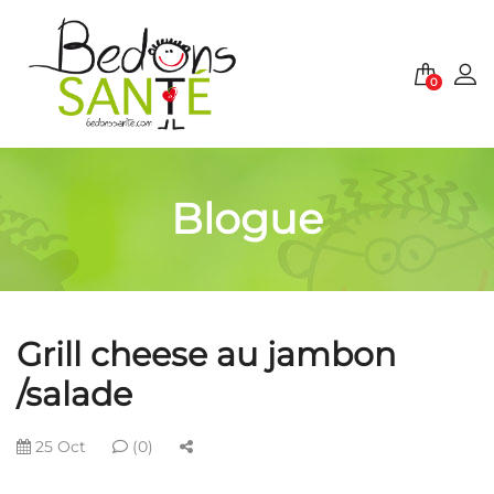
0
Blogue
Grill cheese au jambon
/salade
25 Oct
(0)