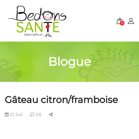
0
Blogue
Gâteau citron/framboise
21 Juil
(0)