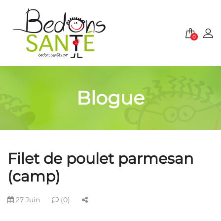
0
Blogue
Filet de poulet parmesan
(camp)
27 Juin
(0)