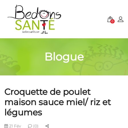
0
Blogue
Croquette de poulet
maison sauce miel/ riz et
légumes
21 Fév
(0)