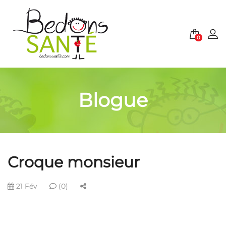
0
Blogue
Croque monsieur
21 Fév
(0)