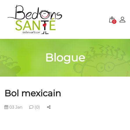
0
Blogue
Bol mexicain
03 Jan
(0)