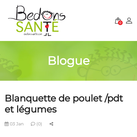
0
Blogue
Blanquette de poulet /pdt
et légumes
03 Jan
(0)