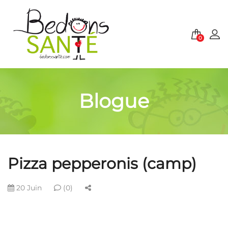
0
Blogue
Pizza pepperonis (camp)
20 Juin
(0)