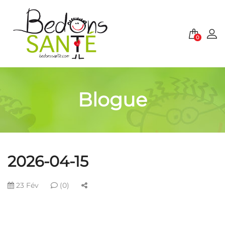
0
Blogue
2026-04-15
23 Fév
(0)