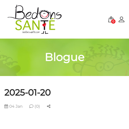
0
Blogue
2025-01-20
04 Jan
(0)