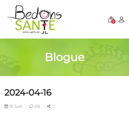
0
Blogue
2024-04-16
15 Juin
(0)