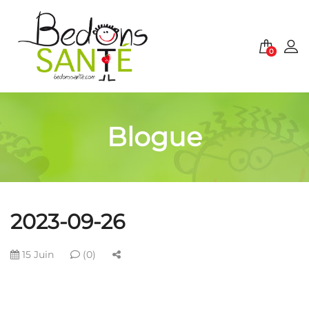
0
Blogue
2023-09-26
15 Juin
(0)