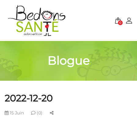
0
Blogue
2022-12-20
15 Juin
(0)