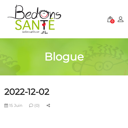
0
Blogue
2022-12-02
15 Juin
(0)