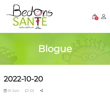
0
Blogue
2022-10-20
15 Juin
(0)