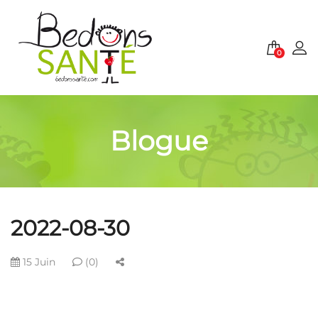
0
Blogue
2022-08-30
15 Juin
(0)