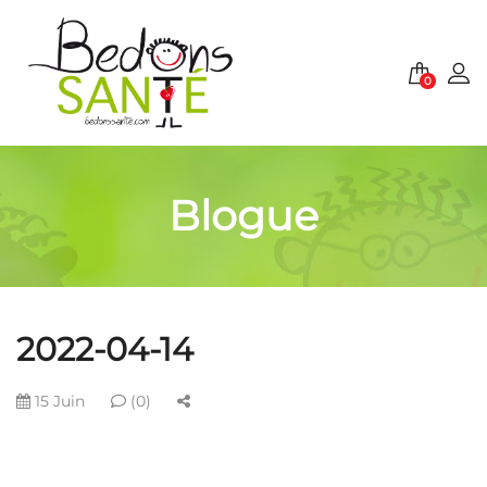
0
Blogue
2022-04-14
15 Juin
(0)