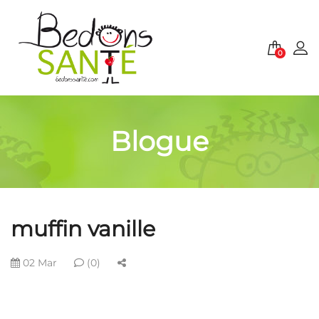
0
Blogue
muffin vanille
02 Mar
(0)