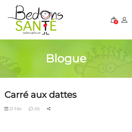
0
Blogue
Carré aux dattes
21 Fév
(0)