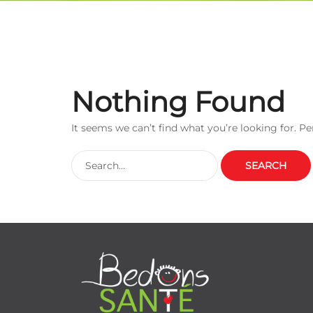
Nothing Found
It seems we can’t find what you’re looking for. P
SEARCH